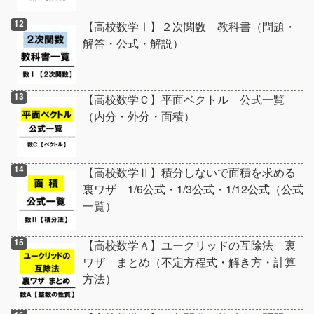
【高校数学Ⅰ】２次関数 教科書（問題・
解答・公式・解説）
【高校数学Ｃ】平面ベクトル 公式一覧
（内分・外分・面積）
【高校数学Ⅱ】積分しないで面積を求める
裏ワザ 1/6公式・1/3公式・1/12公式（公式
一覧）
【高校数学Ａ】ユークリッドの互除法 裏
ワザ まとめ（不定方程式・解き方・計算
方法）