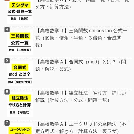
え方・計算方法）
【高校数学Ⅱ】三角関数 sin cos tan 公式一
覧（変換・倍角・半角・３倍角・合成関
数）
【高校数学Ａ】合同式（mod）とは？（問
題・解説・公式）
【高校数学Ⅱ】組立除法 やり方 詳しい
解説（計算方法・公式・問題一覧）
【高校数学Ａ】ユークリッドの互除法（不
定方程式・解き方・計算方法・裏ワザ）