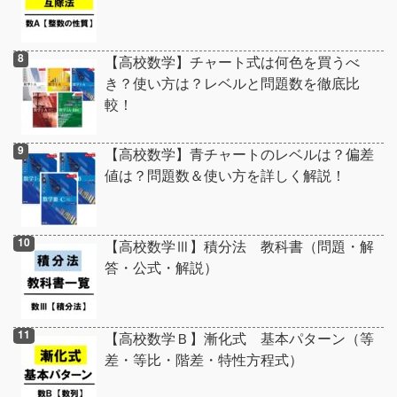
【高校数学】チャート式は何色を買うべ
き？使い方は？レベルと問題数を徹底比
較！
【高校数学】青チャートのレベルは？偏差
値は？問題数＆使い方を詳しく解説！
【高校数学Ⅲ】積分法 教科書（問題・解
答・公式・解説）
【高校数学Ｂ】漸化式 基本パターン（等
差・等比・階差・特性方程式）