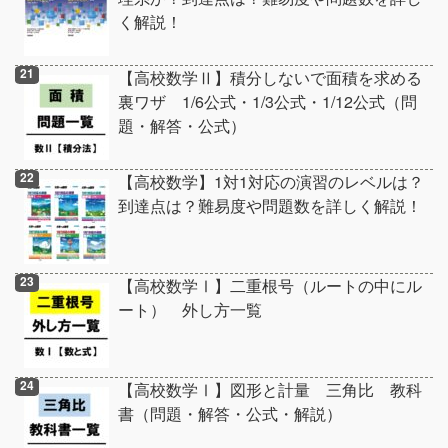
く解説！
【高校数学Ⅱ】積分しないで面積を求める
裏ワザ 1/6公式・1/3公式・1/12公式（問
題・解答・公式）
【高校数学】1対1対応の演習のレベルは？
到達点は？難易度や問題数を詳しく解説！
【高校数学Ⅰ】二重根号（ルートの中にル
ート） 外し方一覧
【高校数学Ⅰ】図形と計量 三角比 教科
書（問題・解答・公式・解説）