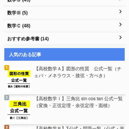
数学Ⅲ (5)
数学Ｃ (48)
おすすめ参考書 (14)
人気のある記事
【高校数学Ａ】図形の性質 公式一覧（チ
ェバ・メネラウス・接弦・方べき）
【高校数学Ⅰ】三角比 sin cos tan 公式一覧
（変換・正弦定理・余弦定理・面積）
【高校数学Ｂ】Σ公式・問題一覧（公式・覚