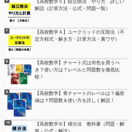
【高校数学Ⅱ】組立除法 やり方 詳しい
解説（計算方法・公式・問題一覧）
【高校数学Ａ】ユークリッドの互除法（不
定方程式・解き方・計算方法・裏ワザ）
【高校数学】チャート式は何色を買うべ
き？使い方は？レベルと問題数を徹底比
較！
【高校数学】青チャートのレベルは？偏差
値は？問題数＆使い方を詳しく解説！
【高校数学Ⅲ】積分法 教科書（問題・解
答・公式・解説）