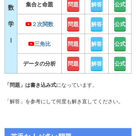
集合と命題
問題
解答
公式
数
学
２次関数
問題
解答
公式
Ⅰ
三角比
問題
解答
公式
データの分析
問題
解答
公式
になっています。
「問題」は書き込み式
「解答」を参考にして何度も解き直してください。