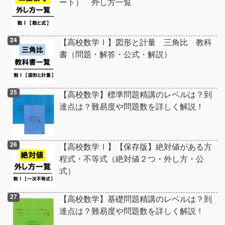
ート） 外し方一覧
【高校数学Ⅰ】図形と計量 三角比 教科
書（問題・解答・公式・解説）
【高校数学】標準問題精講のレベルは？到
達点は？難易度や問題数を詳しく解説！
【高校数学Ⅰ】【保存版】絶対値がある方
程式・不等式（絶対値２つ・外し方・公
式）
【高校数学】基礎問題精講のレベルは？到
達点は？難易度や問題数を詳しく解説！