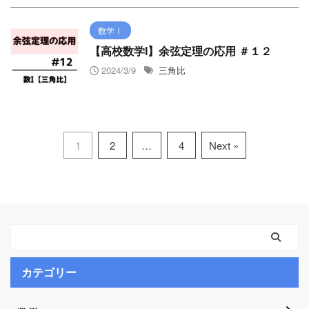
数学Ⅰ
【高校数学I】余弦定理の応用 ＃１２
2024/3/9
三角比
1
2
…
4
Next »
カテゴリー