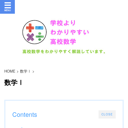
HOME
>
数学Ⅰ
>
数学Ⅰ
Contents
CLOSE