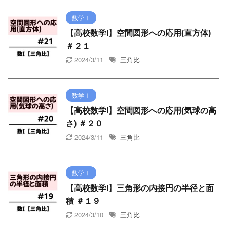
数学Ⅰ
【高校数学I】空間図形への応用(直方体)
＃２１
2024/3/11
三角比
数学Ⅰ
【高校数学I】空間図形への応用(気球の高
さ) ＃２０
2024/3/11
三角比
数学Ⅰ
【高校数学I】三角形の内接円の半径と面
積 ＃１９
2024/3/10
三角比