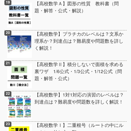
【高校数学Ａ】図形の性質 教科書（問
題・解答・公式・解説）
【高校数学】プラチカのレベルは？文系か
理系か？到達点は？難易度や問題数を詳し
く解説！
【高校数学Ⅱ】積分しないで面積を求める
裏ワザ 1/6公式・1/3公式・1/12公式（問
題・解答・公式）
【高校数学】1対1対応の演習のレベルは？
到達点は？難易度や問題数を詳しく解説！
【高校数学Ⅰ】二重根号（ルートの中にル