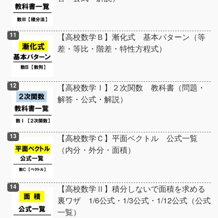
【高校数学Ｂ】漸化式 基本パターン（等
差・等比・階差・特性方程式）
【高校数学Ⅰ】２次関数 教科書（問題・
解答・公式・解説）
【高校数学Ｃ】平面ベクトル 公式一覧
（内分・外分・面積）
【高校数学Ⅱ】積分しないで面積を求める
裏ワザ 1/6公式・1/3公式・1/12公式（公式
一覧）