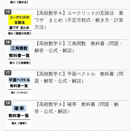
【高校数学Ａ】ユークリッドの互除法 裏
ワザ まとめ（不定方程式・解き方・計算
方法）
【高校数学Ⅱ】三角関数 教科書（問題・
解答・公式・解説）
【高校数学Ｃ】平面ベクトル 教科書（問
題・解答・公式・解説）
【高校数学Ａ】確率 教科書（問題・解
答・公式・解説）