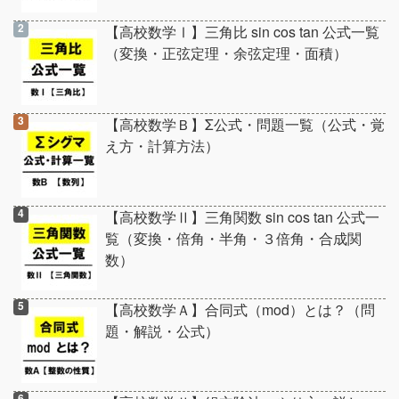
【高校数学Ⅰ】三角比 sin cos tan 公式一覧
（変換・正弦定理・余弦定理・面積）
【高校数学Ｂ】Σ公式・問題一覧（公式・覚
え方・計算方法）
【高校数学Ⅱ】三角関数 sin cos tan 公式一
覧（変換・倍角・半角・３倍角・合成関
数）
【高校数学Ａ】合同式（mod）とは？（問
題・解説・公式）