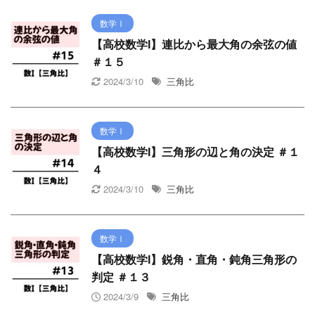
数学Ⅰ
【高校数学I】連比から最大角の余弦の値
＃１５
2024/3/10
三角比
数学Ⅰ
【高校数学I】三角形の辺と角の決定 ＃１
４
2024/3/10
三角比
数学Ⅰ
【高校数学I】鋭角・直角・鈍角三角形の
判定 ＃１３
2024/3/9
三角比