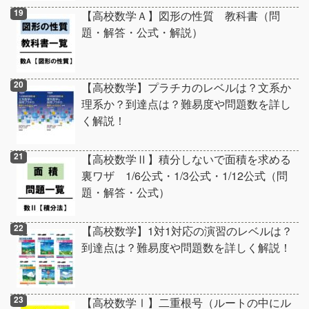
【高校数学Ａ】図形の性質 教科書（問
題・解答・公式・解説）
【高校数学】プラチカのレベルは？文系か
理系か？到達点は？難易度や問題数を詳し
く解説！
【高校数学Ⅱ】積分しないで面積を求める
裏ワザ 1/6公式・1/3公式・1/12公式（問
題・解答・公式）
【高校数学】1対1対応の演習のレベルは？
到達点は？難易度や問題数を詳しく解説！
【高校数学Ⅰ】二重根号（ルートの中にル