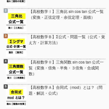
【高校数学Ⅰ】三角比 sin cos tan 公式一覧
（変換・正弦定理・余弦定理・面積）
【高校数学Ｂ】Σ公式・問題一覧（公式・覚
え方・計算方法）
【高校数学Ⅱ】三角関数 sin cos tan 公式一
覧（変換・倍角・半角・３倍角・合成関
数）
【高校数学Ａ】合同式（mod）とは？（問
題・解説・公式）