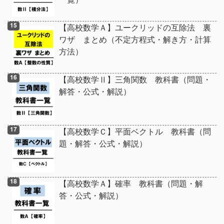
【高校数学Ａ】ユークリッドの互除法 裏
ワザ まとめ（不定方程式・解き方・計算
方法）
【高校数学Ⅱ】三角関数 教科書（問題・
解答・公式・解説）
【高校数学Ｃ】平面ベクトル 教科書（問
題・解答・公式・解説）
【高校数学Ａ】確率 教科書（問題・解
答・公式・解説）