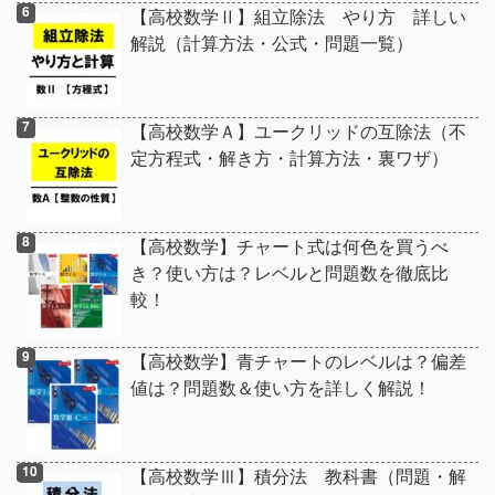
【高校数学Ⅱ】組立除法 やり方 詳しい
解説（計算方法・公式・問題一覧）
【高校数学Ａ】ユークリッドの互除法（不
定方程式・解き方・計算方法・裏ワザ）
【高校数学】チャート式は何色を買うべ
き？使い方は？レベルと問題数を徹底比
較！
【高校数学】青チャートのレベルは？偏差
値は？問題数＆使い方を詳しく解説！
【高校数学Ⅲ】積分法 教科書（問題・解