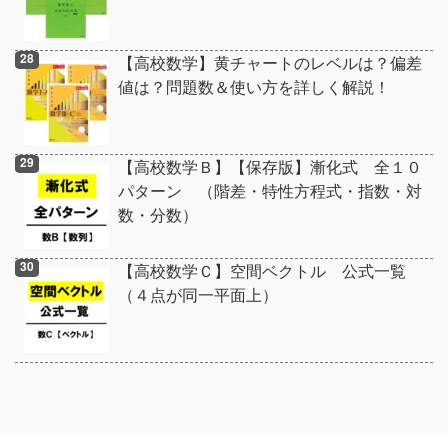
【高校数学】黄チャートのレベルは？偏差
値は？問題数＆使い方を詳しく解説！
【高校数学Ｂ】【保存版】漸化式 全１０
パターン （階差・特性方程式・指数・対
数・分数）
【高校数学Ｃ】空間ベクトル 公式一覧
（４点が同一平面上）