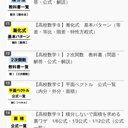
答・公式・解説）
【高校数学Ｂ】漸化式 基本パターン（等
差・等比・階差・特性方程式）
【高校数学Ⅰ】２次関数 教科書（問題・
解答・公式・解説）
【高校数学Ｃ】平面ベクトル 公式一覧
（内分・外分・面積）
【高校数学Ⅱ】積分しないで面積を求める
裏ワザ 1/6公式・1/3公式・1/12公式（公式
一覧）