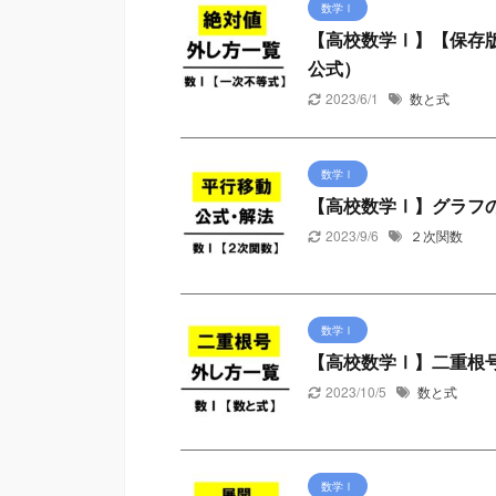
数学Ⅰ
【高校数学Ⅰ】【保存
公式）
2023/6/1
数と式
数学Ⅰ
【高校数学Ⅰ】グラフ
2023/9/6
２次関数
数学Ⅰ
【高校数学Ⅰ】二重根
2023/10/5
数と式
数学Ⅰ