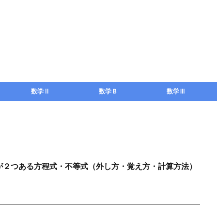
数学Ⅱ
数学Ｂ
数学Ⅲ
が２つある方程式・不等式（外し方・覚え方・計算方法）