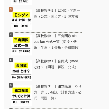
【高校数学Ｂ】Σ公式・問題一
覧（公式・覚え方・計算方法）
【高校数学Ⅱ】三角関数 sin
cos tan 公式一覧（変換・倍
角・半角・３倍角・合成関数）
【高校数学Ａ】合同式（mod）
とは？（問題・解説・公式）
【高校数学Ⅱ】組立除法 やり
方 詳しい解説（計算方法・公
式・問題一覧）