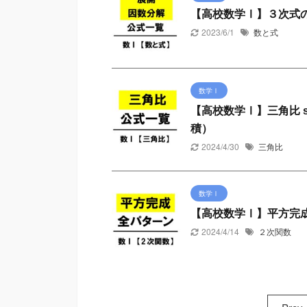
【高校数学Ⅰ】３次式
2023/6/1
数と式
数学Ⅰ
【高校数学Ⅰ】三角比 s
積）
2024/4/30
三角比
数学Ⅰ
【高校数学Ⅰ】平方完
2024/4/14
２次関数