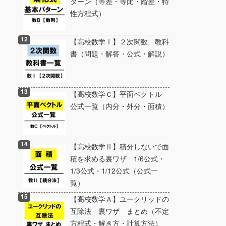
ターン（等差・等比・階差・特
性方程式）
【高校数学Ⅰ】２次関数 教科
書（問題・解答・公式・解説）
【高校数学Ｃ】平面ベクトル
公式一覧（内分・外分・面積）
【高校数学Ⅱ】積分しないで面
積を求める裏ワザ 1/6公式・
1/3公式・1/12公式（公式一
覧）
【高校数学Ａ】ユークリッドの
互除法 裏ワザ まとめ（不定
方程式・解き方・計算方法）