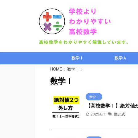
数学Ⅰ
数学Ａ
HOME
>
数学Ⅰ
>
数学Ⅰ
数学Ⅰ
【高校数学Ⅰ】絶対値
2023/6/1
数と式