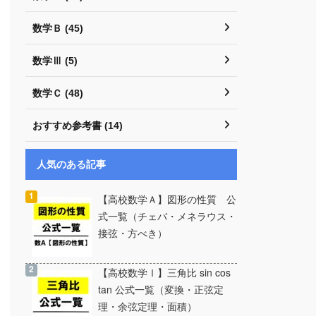
数学Ｂ (45)
数学Ⅲ (5)
数学Ｃ (48)
おすすめ参考書 (14)
人気のある記事
【高校数学Ａ】図形の性質 公
式一覧（チェバ・メネラウス・
接弦・方べき）
【高校数学Ⅰ】三角比 sin cos
tan 公式一覧（変換・正弦定
理・余弦定理・面積）