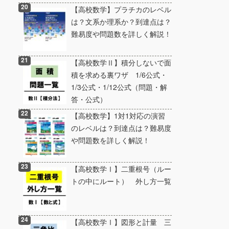
【高校数学】プラチカのレベル
は？文系か理系か？到達点は？
難易度や問題数を詳しく解説！
【高校数学Ⅱ】積分しないで面
積を求める裏ワザ 1/6公式・
1/3公式・1/12公式（問題・解
答・公式）
【高校数学】1対1対応の演習
のレベルは？到達点は？難易度
や問題数を詳しく解説！
【高校数学Ⅰ】二重根号（ルー
トの中にルート） 外し方一覧
【高校数学Ⅰ】図形と計量 三