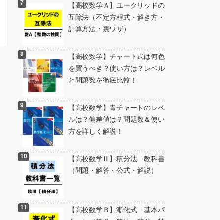
【高校数学Ａ】ユークリッドの
互除法（不定方程式・解き方・
計算方法・裏ワザ）
【高校数学】チャート式は何色
を買うべき？使い方は？レベル
と問題数を徹底比較！
【高校数学】青チャートのレベ
ルは？偏差値は？問題数＆使い
方を詳しく解説！
【高校数学Ⅲ】積分法 教科書
（問題・解答・公式・解説）
【高校数学Ｂ】漸化式 基本パ